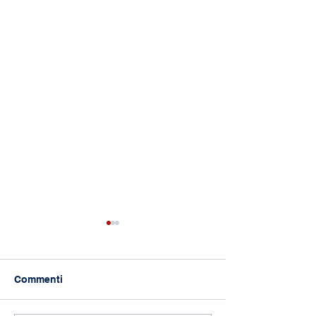
Commenti
118 anni di Asilo!