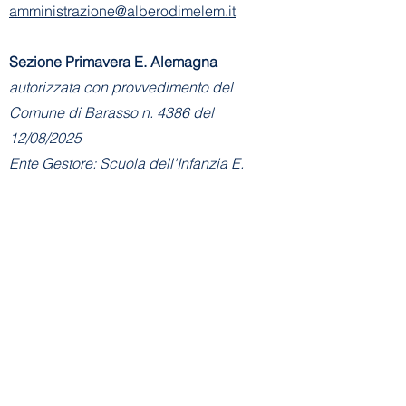
amministrazione@alberodimelem.it
Sezione Primavera E. Alemagna
autorizzata con provvedimento del
Comune di Barasso n. 4386 del
12/08/2025
Ente Gestore: Scuola dell'Infanzia E.
Alemagna
Via Don Basilio Parietti, 6 (ingresso da
via Gervasini De Vincenti) - 21020
Barasso (VA)
Tel:
+39 328 7577505
E-mail Sezione
Primavera:
info@asilobarasso.it
Amministrazione
- Segreteria Sezione
Primavera:
segreteria@asilobarasso.it