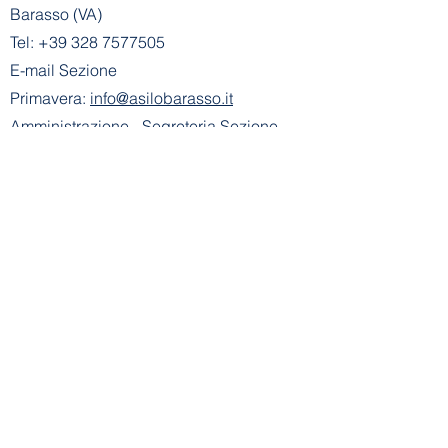
Barasso (VA)
Tel:
+39 328 7577505
E-mail Sezione
Primavera:
info@asilobarasso.it
Amministrazione
- Segreteria Sezione
Primavera:
segreteria@asilobarasso.it
​Scuola dell'Infanzia E. Alemagna
riconosciuta con decreto n° 745 del
21-01-2002
- Cod. Mecc. VA1A00500V
Ente Gestore: Scuola dell'Infanzia E.
Alemagna
Via Don Basilio Parietti, 8 - 21020
Barasso (VA)
Tel Scuola Infanzia:
+39 0332 730183
E-mail Scuola