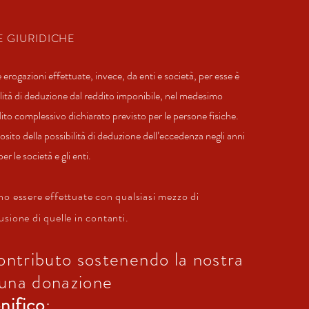
E GIURIDICHE
 erogazioni effettuate, invece, da enti e società, per esse è
bilità di deduzione dal reddito imponibile, nel medesimo
dito complessivo dichiarato previsto per le persone fisiche.
sito della possibilità di deduzione dell’eccedenza negli anni
r le società e gli enti.
o essere effettuate con qualsiasi mezzo di
sione di quelle in contanti.
contributo sostenendo la nostra
 una donazione
nifico
: