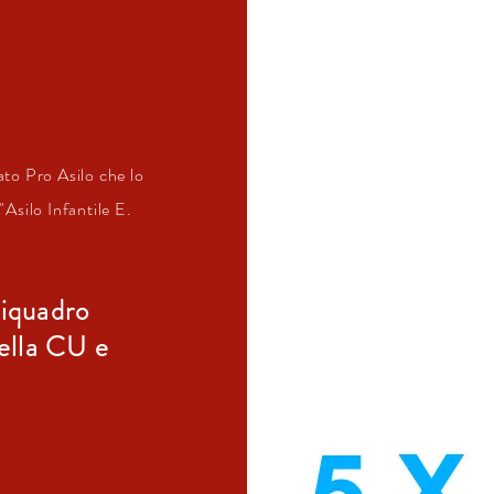
ato Pro Asilo che lo
"Asilo Infantile E.
riquadro
della CU e