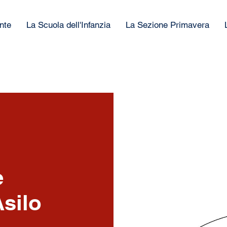
nte
La Scuola dell'Infanzia
La Sezione Primavera
e
silo