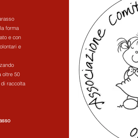
arasso
la forma
iato e con
olontari e
zzando
 oltre 50
di raccolta
rasso