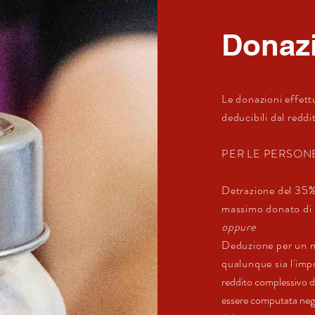
Donaz
Le donazioni effett
deducibili dal reddi
PER LE PERSONE
Detrazione del 35%
massimo donato d
oppure
Deduzione per un m
qualunque sia l'im
reddito complessivo di
essere computata negli