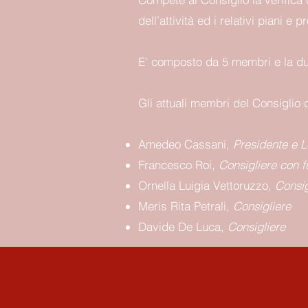
dell’attività ed i relativi piani e
E’ composto da 5 membri e la dura
Gli attuali membri del Consiglio 
Amedeo Cassani,
Presidente e L
Francesco Roi,
Consigliere con f
Ornella Luigia Vettoruzzo,
Consig
Meris Rita Petrali,
Consigliere
Davide De Luca,
Consigliere