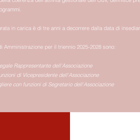
 programmi.
ta in carica è di tre anni a decorrere dalla data di insedi
di Amministrazione per il triennio 2025-2028 sono:
egale Rappresentante dell'Associazione
unzioni di Vicepresidente dell'Associazione
liere con funzioni di Segretario dell'Associazione