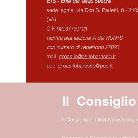
ETS - Ente del Terzo Settore
sede legale: via Don B. Parietti, 8 - 21
(VA)
C.F. 92037730121
Iscritta alla sezione A del RUNTS
con numero di repertorio 27023
mail:
proasilo@asilobarasso.it
pec:
proasilobarasso@pec.it
Il Consiglio 
Il Consiglio di Direttivo esercita
Compete al Consiglio la verifica 