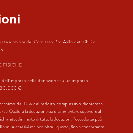
ioni
uate a favore del Comitato Pro Asilo detraibili o
to:
 FISICHE
 dell'importo della donazione su un importo
i 30.000 €
assimo del 10% del reddito complessivo dichiarato
porto
Qualora la deduzione sia di ammontare superiore al
chiarato, diminuito di tutte le deduzioni, l’eccedenza può
 anni successivi ma non oltre il quarto, fino a concorrenza