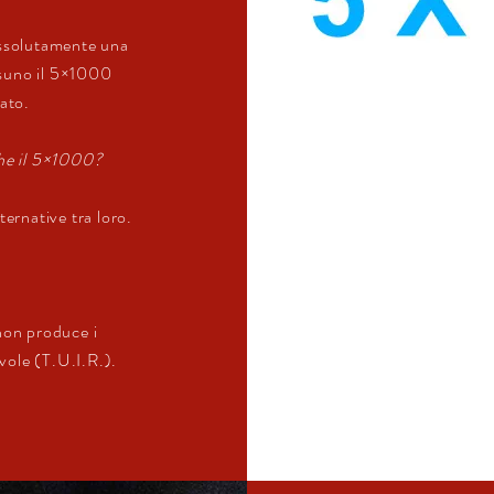
assolutamente una
ssuno il 5×1000
ato.
che il 5×1000?
ternative tra loro.
non produce i
evole (T.U.I.R.).