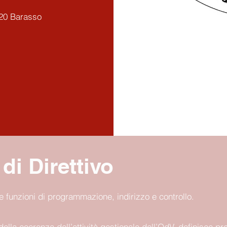
020 Barasso
di Direttivo
 le funzioni di programmazione, indirizzo e controllo.
della coerenza dell’attività gestionale dell’OdV, definisce p