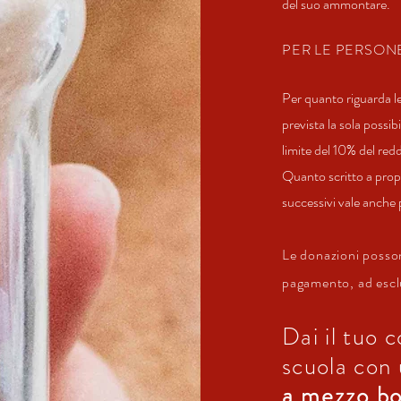
del suo ammontare.
PER LE PERSON
Per quanto riguarda le
prevista la sola possi
limite del 10% del red
Quanto scritto a propo
successivi vale anche pe
Le donazioni posson
pagamento, ad esclu
Dai il tuo 
scuola con
a
mezzo
bo