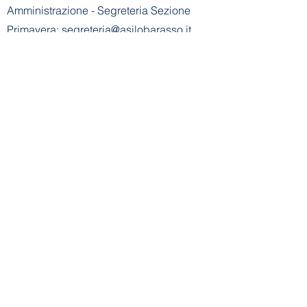
Amministrazione
- Segreteria Sezione
Primavera:
segreteria@asilobarasso.it
​Scuola dell'Infanzia E. Alemagna
riconosciuta con decreto n° 745 del
21-01-2002
- Cod. Mecc. VA1A00500V
Ente Gestore: Scuola dell'Infanzia E.
Alemagna
Via Don Basilio Parietti, 8 - 21020
Barasso (VA)
Tel Scuola Infanzia:
+39 0332 730183
E-mail Scuola
Infanzia:
info@asilobarasso.it
Amministrazione
- Segreteria Scuola
Infanzia:
segreteria@asilobarasso.it