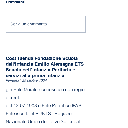
Commenti
118 anni di Asilo!
Fine a.s. 2025-
Scrivi un commento...
Costituenda Fondazione Scuola
dell'Infanzia Emilio Alemagna ETS
Scuola dell’Infanzia Paritaria e
servizi alla prima infanzia
Fondata il 29 ottobre 1904
già Ente Morale riconosciuto con regio
decreto
del
12-07-1908
e Ente Pubblico IPAB
Ente iscritto al RUNTS - Registro
Nazionale Unico del Terzo Settore al