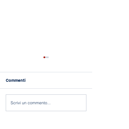
Commenti
118 anni di Asilo!
Fine a.s. 2025-
Scrivi un commento...