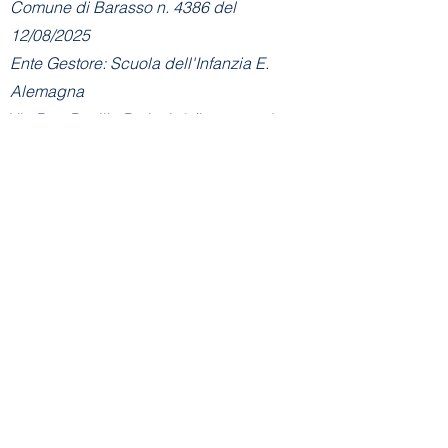
Comune di Barasso n. 4386 del
12/08/2025
Ente Gestore: Scuola dell'Infanzia E.
Alemagna
Via Don Basilio Parietti, 6 (ingresso da
via Gervasini De Vincenti) - 21020
Barasso (VA)
Tel:
+39 328 7577505
E-mail Sezione
Primavera:
info@asilobarasso.it
Amministrazione
- Segreteria Sezione
Primavera:
segreteria@asilobarasso.it
​Scuola dell'Infanzia E. Alemagna
riconosciuta con decreto n° 745 del
21-01-2002
- Cod. Mecc. VA1A00500V