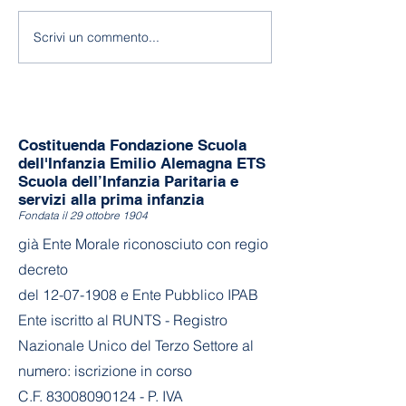
118 anni di Asilo!
Fine a.s. 2025-
Scrivi un commento...
Costituenda Fondazione Scuola
dell'Infanzia Emilio Alemagna ETS
Scuola dell’Infanzia Paritaria e
servizi alla prima infanzia
Fondata il 29 ottobre 1904
già Ente Morale riconosciuto con regio
decreto
del
12-07-1908
e Ente Pubblico IPAB
Ente iscritto al RUNTS - Registro
Nazionale Unico del Terzo Settore al
numero: iscrizione in corso
C.F. 83008090124 - P. IVA