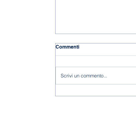
Commenti
Chiusura estiva
Scrivi un commento...