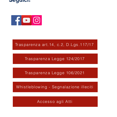
Trasparenza art.14, c.2, D.Lgs.117/17
Trasparenza Legge 124/2017
Trasparenza Legge 106/2021
Whistleblowing - Segnalazione illeciti
Accesso agli Atti