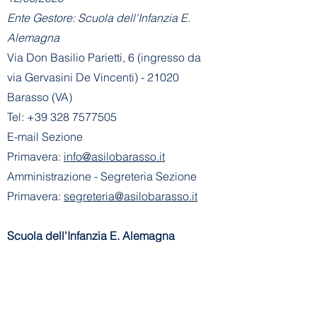
Ente Gestore: Scuola dell'Infanzia E.
Alemagna
Via Don Basilio Parietti, 6 (ingresso da
via Gervasini De Vincenti) - 21020
Barasso (VA)
Tel:
+39 328 7577505
E-mail Sezione
Primavera:
info@asilobarasso.it
Amministrazione
- Segreteria Sezione
Primavera:
segreteria@asilobarasso.it
​Scuola dell'Infanzia E. Alemagna
riconosciuta con decreto n° 745 del
21-01-2002
- Cod. Mecc. VA1A00500V
Ente Gestore: Scuola dell'Infanzia E.
Alemagna