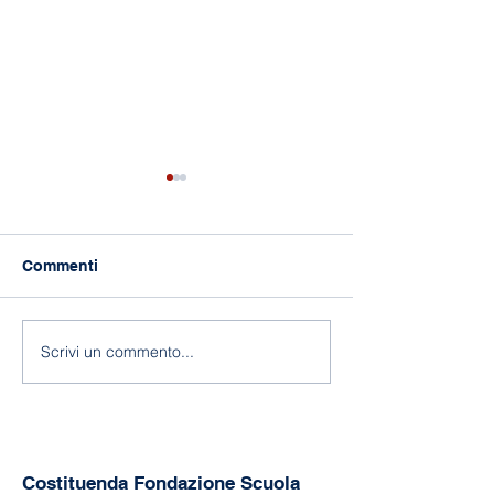
Commenti
118 anni di Asilo!
Fine a.s. 2025-
Scrivi un commento...
Costituenda Fondazione Scuola