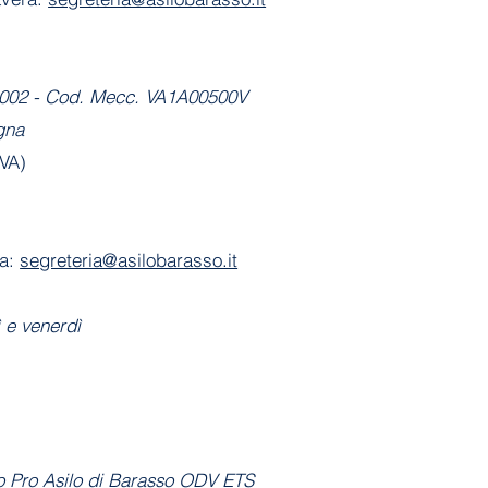
-2002 - Cod. Mecc. VA1A00500V
gna
(VA)
ia:
segreteria@asilobarasso.it
ì
e venerdì
to Pro Asilo di Barasso ODV ETS