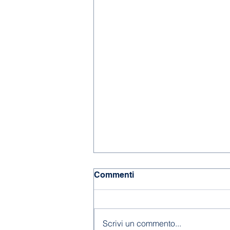
Commenti
Chiusura estiva
Scrivi un commento...