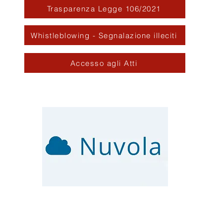
Trasparenza Legge 106/2021
Whistleblowing - Segnalazione illeciti
Accesso agli Atti