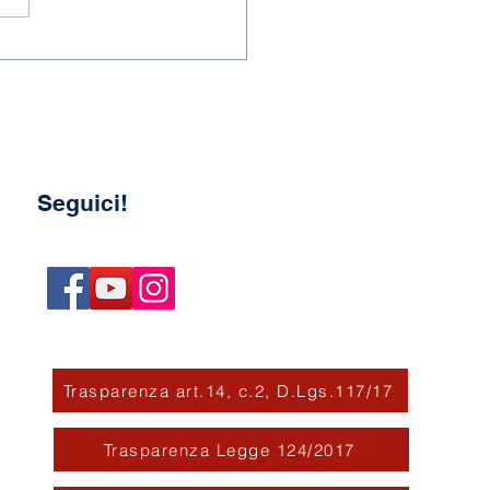
 a.s. 2025-2026
Seguici!
Trasparenza art.14, c.2, D.Lgs.117/17
Trasparenza Legge 124/2017