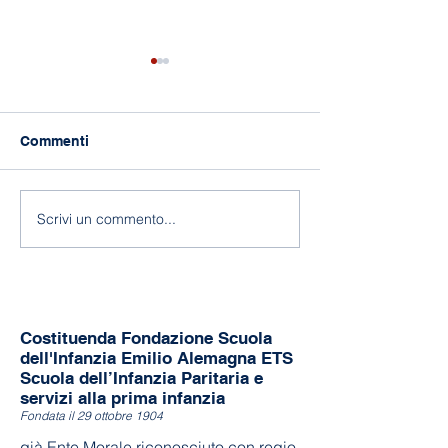
Commenti
118 anni di Asilo!
Fine a.s. 2025-
Scrivi un commento...
Costituenda Fondazione Scuola
dell'Infanzia Emilio Alemagna ETS
Scuola dell’Infanzia Paritaria e
servizi alla prima infanzia
Fondata il 29 ottobre 1904
già Ente Morale riconosciuto con regio