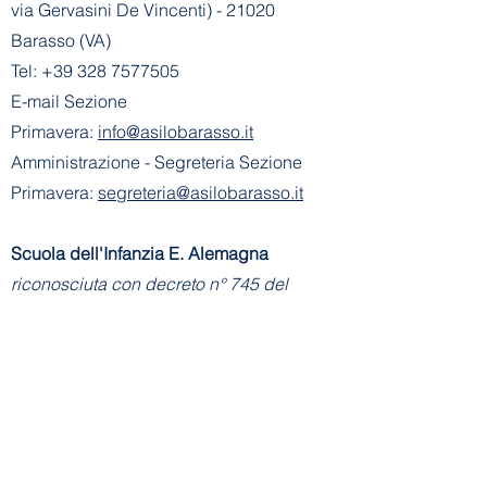
via Gervasini De Vincenti) - 21020
Barasso (VA)
Tel:
+39 328 7577505
E-mail Sezione
Primavera:
info@asilobarasso.it
Amministrazione
- Segreteria Sezione
Primavera:
segreteria@asilobarasso.it
​Scuola dell'Infanzia E. Alemagna
riconosciuta con decreto n° 745 del
21-01-2002
- Cod. Mecc. VA1A00500V
Ente Gestore: Scuola dell'Infanzia E.
Alemagna
Via Don Basilio Parietti, 8 - 21020
Barasso (VA)
Tel Scuola Infanzia:
+39 0332 730183