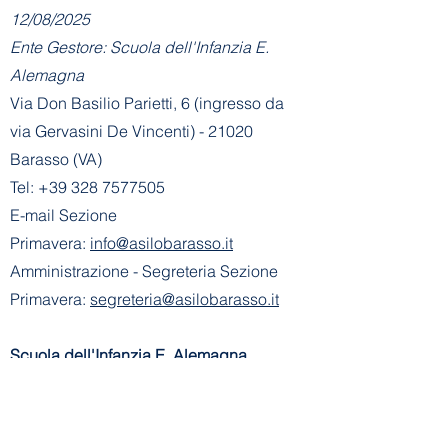
12/08/2025
Ente Gestore: Scuola dell'Infanzia E.
Alemagna
Via Don Basilio Parietti, 6 (ingresso da
via Gervasini De Vincenti) - 21020
Barasso (VA)
Tel:
+39 328 7577505
E-mail Sezione
Primavera:
info@asilobarasso.it
Amministrazione
- Segreteria Sezione
Primavera:
segreteria@asilobarasso.it
​Scuola dell'Infanzia E. Alemagna
riconosciuta con decreto n° 745 del
21-01-2002
- Cod. Mecc. VA1A00500V
Ente Gestore: Scuola dell'Infanzia E.