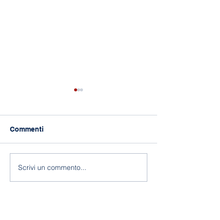
Commenti
118 anni di Asilo!
Fine a.s. 2025-
Scrivi un commento...