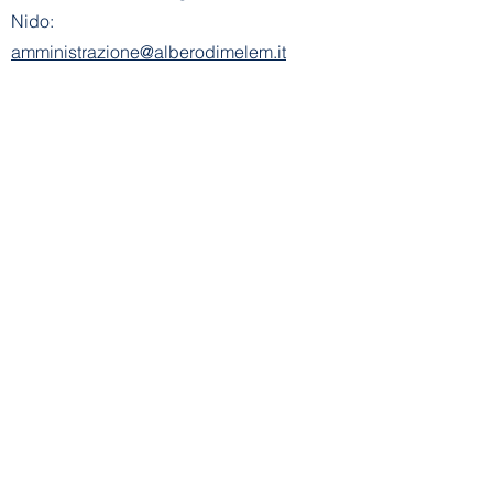
Nido:
amministrazione@alberodimelem.it
Sezione Primavera E. Alemagna
autorizzata con provvedimento del
Comune di Barasso n. 4386 del
12/08/2025
Ente Gestore: Scuola dell'Infanzia E.
Alemagna
Via Don Basilio Parietti, 6 (ingresso da
via Gervasini De Vincenti) - 21020
Barasso (VA)
Tel:
+39 328 7577505
E-mail Sezione
Primavera:
info@asilobarasso.it
Amministrazione
- Segreteria Sezione