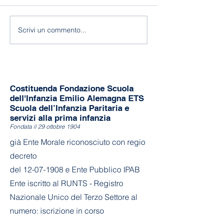
118 anni di Asilo!
Fine a.s. 2025-
Scrivi un commento...
Costituenda Fondazione Scuola
dell'Infanzia Emilio Alemagna ETS
Scuola dell’Infanzia Paritaria e
servizi alla prima infanzia
Fondata il 29 ottobre 1904
già Ente Morale riconosciuto con regio
decreto
del
12-07-1908
e Ente Pubblico IPAB
Ente iscritto al RUNTS - Registro
Nazionale Unico del Terzo Settore al
numero: iscrizione in corso