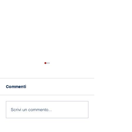
Commenti
118 anni di Asilo!
Fine a.s. 2025-
Scrivi un commento...