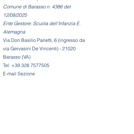
Comune di Barasso n. 4386 del
12/08/2025
Ente Gestore: Scuola dell'Infanzia E.
Alemagna
Via Don Basilio Parietti, 6 (ingresso da
via Gervasini De Vincenti) - 21020
Barasso (VA)
Tel:
+39 328 7577505
E-mail Sezione
Primavera:
info@asilobarasso.it
Amministrazione
- Segreteria Sezione
Primavera:
segreteria@asilobarasso.it
​Scuola dell'Infanzia E. Alemagna
riconosciuta con decreto n° 745 del
21-01-2002
- Cod. Mecc. VA1A00500V