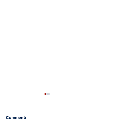
Commenti
118 anni di Asilo!