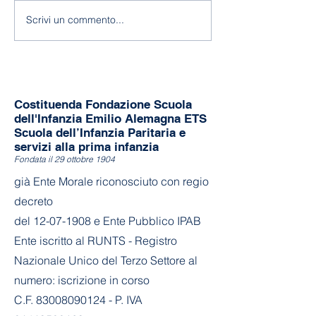
Fine a.s. 2025-
Scrivi un commento...
Costituenda Fondazione Scuola
dell'Infanzia Emilio Alemagna ETS
Scuola dell’Infanzia Paritaria e
servizi alla prima infanzia
Fondata il 29 ottobre 1904
già Ente Morale riconosciuto con regio
decreto
del
12-07-1908
e Ente Pubblico IPAB
Ente iscritto al RUNTS - Registro
Nazionale Unico del Terzo Settore al
numero: iscrizione in corso
C.F. 83008090124 - P. IVA