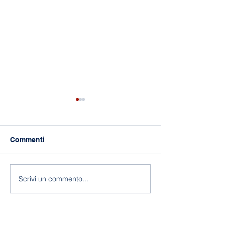
Commenti
118 anni di Asilo!
Fine a.s. 2025-
Scrivi un commento...