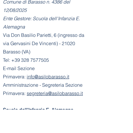
Comune di Barasso n. 4386 del
12/08/2025
Ente Gestore: Scuola dell'Infanzia E.
Alemagna
Via Don Basilio Parietti, 6 (ingresso da
via Gervasini De Vincenti) - 21020
Barasso (VA)
Tel:
+39 328 7577505
E-mail Sezione
Primavera:
info@asilobarasso.it
Amministrazione
- Segreteria Sezione
Primavera:
segreteria@asilobarasso.it
​Scuola dell'Infanzia E. Alemagna
riconosciuta con decreto n° 745 del
21-01-2002
- Cod. Mecc. VA1A00500V