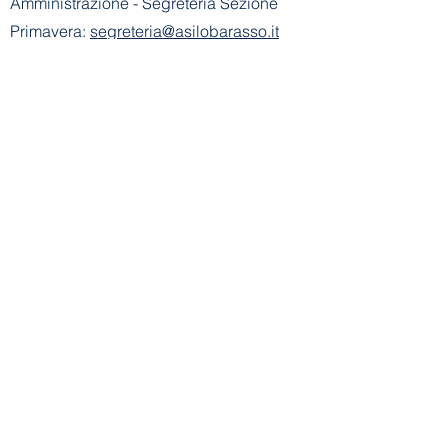
Amministrazione
- Segreteria Sezione
Primavera:
segreteria@asilobarasso.it
​Scuola dell'Infanzia E. Alemagna
riconosciuta con decreto n° 745 del
21-01-2002
- Cod. Mecc. VA1A00500V
Ente Gestore: Scuola dell'Infanzia E.
Alemagna
Via Don Basilio Parietti, 8 - 21020
Barasso (VA)
Tel Scuola Infanzia:
+39 0332 730183
E-mail Scuola
Infanzia:
info@asilobarasso.it
Amministrazione
- Segreteria Scuola
Infanzia:
segreteria@asilobarasso.it