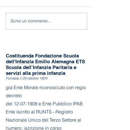
118 anni di Asilo!
Fine a.s. 2025-
Scrivi un commento...
Costituenda Fondazione Scuola
dell'Infanzia Emilio Alemagna ETS
Scuola dell’Infanzia Paritaria e
servizi alla prima infanzia
Fondata il 29 ottobre 1904
già Ente Morale riconosciuto con regio
decreto
del
12-07-1908
e Ente Pubblico IPAB
Ente iscritto al RUNTS - Registro
Nazionale Unico del Terzo Settore al
numero: iscrizione in corso