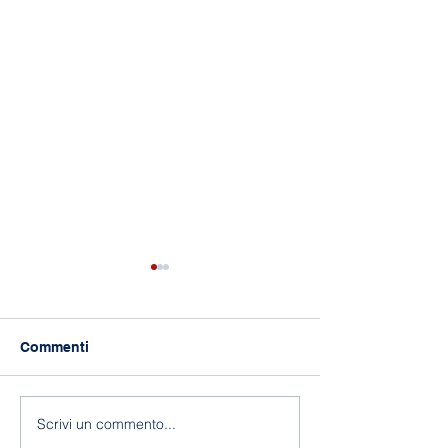
Commenti
118 anni di Asilo!
Fine a.s. 2025-
Scrivi un commento...