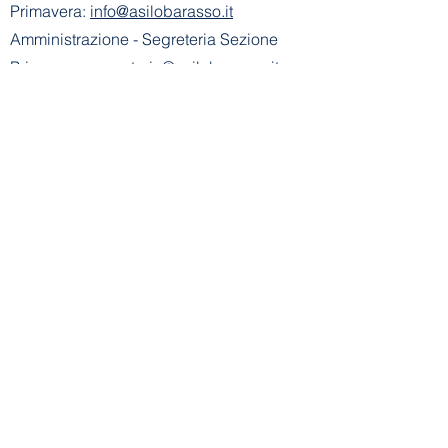
Primavera:
info@asilobarasso.it
Amministrazione
- Segreteria Sezione
Primavera:
segreteria@asilobarasso.it
​Scuola dell'Infanzia E. Alemagna
riconosciuta con decreto n° 745 del
21-01-2002
- Cod. Mecc. VA1A00500V
Ente Gestore: Scuola dell'Infanzia E.
Alemagna
Via Don Basilio Parietti, 8 - 21020
Barasso (VA)
Tel Scuola Infanzia:
+39 0332 730183
E-mail Scuola
Infanzia:
info@asilobarasso.it
Amministrazione
- Segreteria Scuola
Infanzia:
segreteria@asilobarasso.it