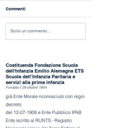
Commenti
118 anni di Asilo!
Fine a.s. 2025-
Scrivi un commento...
Costituenda Fondazione Scuola
dell'Infanzia Emilio Alemagna ETS
Scuola dell’Infanzia Paritaria e
servizi alla prima infanzia
Fondata il 29 ottobre 1904
già Ente Morale riconosciuto con regio
decreto
del
12-07-1908
e Ente Pubblico IPAB
Ente iscritto al RUNTS - Registro