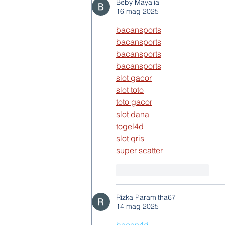
Beby Mayalia
16 mag 2025
bacansports
bacansports
bacansports
bacansports
slot gacor
slot toto
toto gacor
slot dana
togel4d
slot qris
super scatter
Mi piace
Rispondi
Rizka Paramitha67
14 mag 2025