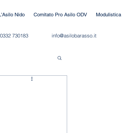
L'Asilo Nido
Comitato Pro Asilo ODV
Modulistica
0332 730183
info@asilobarasso.it