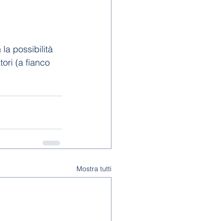
la possibilità 
ori (a fianco 
Mostra tutti