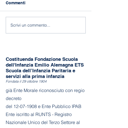
Commenti
118 anni di Asilo!
Fine a.s. 2025-
Scrivi un commento...
Costituenda Fondazione Scuola
dell'Infanzia Emilio Alemagna ETS
Scuola dell’Infanzia Paritaria e
servizi alla prima infanzia
Fondata il 29 ottobre 1904
già Ente Morale riconosciuto con regio
decreto
del
12-07-1908
e Ente Pubblico IPAB
Ente iscritto al RUNTS - Registro
Nazionale Unico del Terzo Settore al