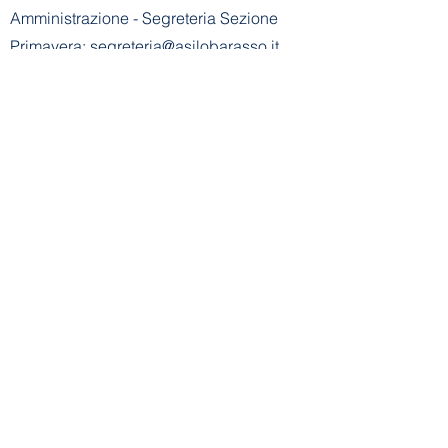
Amministrazione
- Segreteria Sezione
Primavera:
segreteria@asilobarasso.it
​Scuola dell'Infanzia E. Alemagna
riconosciuta con decreto n° 745 del
21-01-2002
- Cod. Mecc. VA1A00500V
Ente Gestore: Scuola dell'Infanzia E.
Alemagna
Via Don Basilio Parietti, 8 - 21020
Barasso (VA)
Tel Scuola Infanzia:
+39 0332 730183
E-mail Scuola
Infanzia:
info@asilobarasso.it
Amministrazione
- Segreteria Scuola
Infanzia:
segreteria@asilobarasso.it