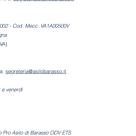
-2002 - Cod. Mecc. VA1A00500V
gna
(VA)
ia:
segreteria@asilobarasso.it
ì
e venerdì
to Pro Asilo di Barasso ODV ETS