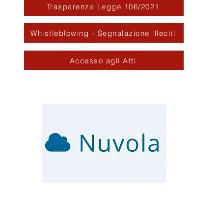
Trasparenza Legge 106/2021
Whistleblowing - Segnalazione illeciti
Accesso agli Atti