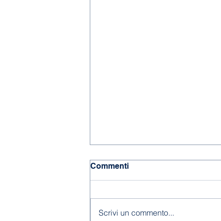
Commenti
Chiusura estiva
Scrivi un commento...