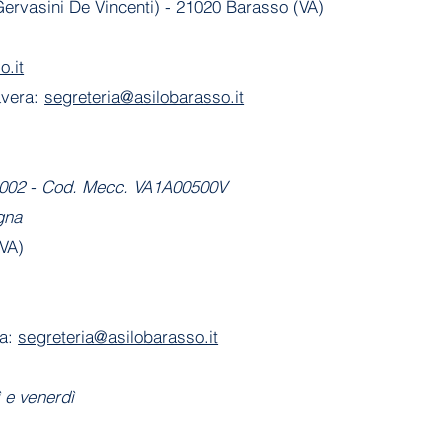
 Gervasini De Vincenti) - 21020 Barasso (VA)
o.it
avera:
segreteria@asilobarasso.it
-2002 - Cod. Mecc. VA1A00500V
gna
(VA)
ia:
segreteria@asilobarasso.it
ì
e venerdì