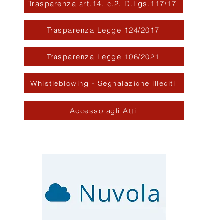
Trasparenza art.14, c.2, D.Lgs.117/17
Trasparenza Legge 124/2017
Trasparenza Legge 106/2021
Whistleblowing - Segnalazione illeciti
Accesso agli Atti