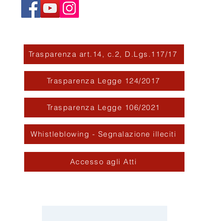
Trasparenza art.14, c.2, D.Lgs.117/17
Trasparenza Legge 124/2017
Trasparenza Legge 106/2021
Whistleblowing - Segnalazione illeciti
Accesso agli Atti