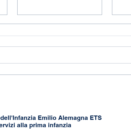
118 anni di Asilo!
Fine
dell'Infanzia Emilio Alemagna ETS
ervizi alla prima infanzia