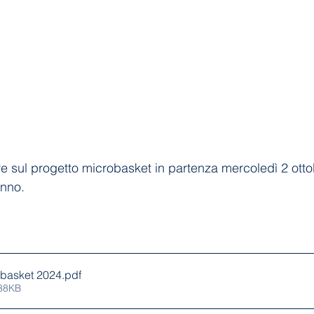
are sul progetto microbasket in partenza mercoledì 2 otto
anno.
obasket 2024
.pdf
338KB