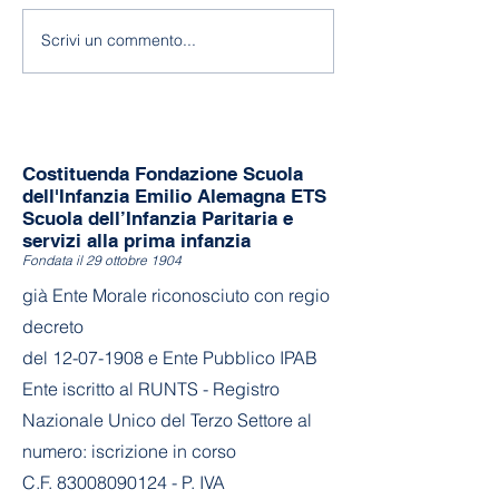
118 anni di Asilo!
Fine a.s. 2025-
Scrivi un commento...
Costituenda Fondazione Scuola
dell'Infanzia Emilio Alemagna ETS
Scuola dell’Infanzia Paritaria e
servizi alla prima infanzia
Fondata il 29 ottobre 1904
già Ente Morale riconosciuto con regio
decreto
del
12-07-1908
e Ente Pubblico IPAB
Ente iscritto al RUNTS - Registro
Nazionale Unico del Terzo Settore al
numero: iscrizione in corso
C.F. 83008090124 - P. IVA