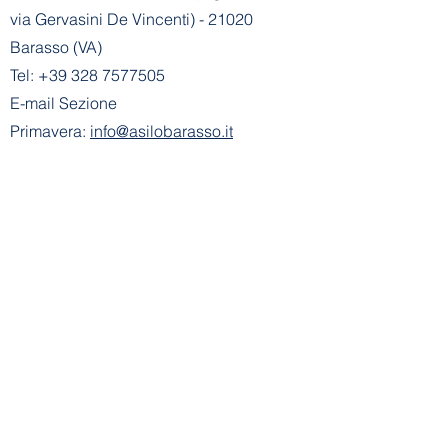
via Gervasini De Vincenti) - 21020
Barasso (VA)
Tel:
+39 328 7577505
E-mail Sezione
Primavera:
info@asilobarasso.it
Amministrazione
- Segreteria Sezione
Primavera:
segreteria@asilobarasso.it
​Scuola dell'Infanzia E. Alemagna
riconosciuta con decreto n° 745 del
21-01-2002
- Cod. Mecc. VA1A00500V
Ente Gestore: Scuola dell'Infanzia E.
Alemagna
Via Don Basilio Parietti, 8 - 21020
Barasso (VA)
Tel Scuola Infanzia:
+39 0332 730183