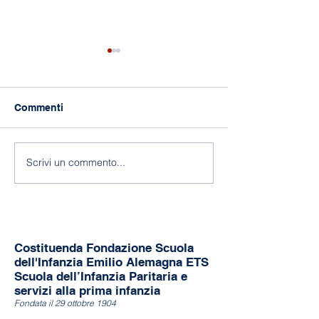
Commenti
118 anni di Asilo!
Fine a.s. 2025-
Scrivi un commento...
Costituenda Fondazione Scuola
dell'Infanzia Emilio Alemagna ETS
Scuola dell’Infanzia Paritaria e
servizi alla prima infanzia
Fondata il 29 ottobre 1904