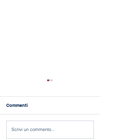
Commenti
118 anni di Asilo!
Fine a.s. 2025-
Scrivi un commento...