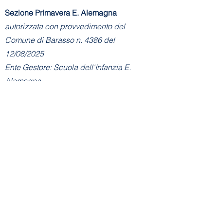
Sezione Primavera E. Alemagna
autorizzata con provvedimento del
Comune di Barasso n. 4386 del
12/08/2025
Ente Gestore: Scuola dell'Infanzia E.
Alemagna
Via Don Basilio Parietti, 6 (ingresso da
via Gervasini De Vincenti) - 21020
Barasso (VA)
Tel:
+39 328 7577505
E-mail Sezione
Primavera:
info@asilobarasso.it
Amministrazione
- Segreteria Sezione
Primavera:
segreteria@asilobarasso.it
​Scuola dell'Infanzia E. Alemagna