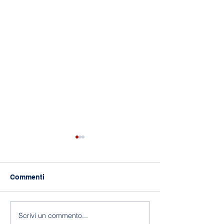
Commenti
118 anni di Asilo!
Fine a.s. 2025-
Scrivi un commento...