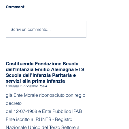
Commenti
118 anni di Asilo!
Fine a.s. 2025-
Scrivi un commento...
Costituenda Fondazione Scuola
dell'Infanzia Emilio Alemagna ETS
Scuola dell’Infanzia Paritaria e
servizi alla prima infanzia
Fondata il 29 ottobre 1904
già Ente Morale riconosciuto con regio
decreto
del
12-07-1908
e Ente Pubblico IPAB
Ente iscritto al RUNTS - Registro
Nazionale Unico del Terzo Settore al