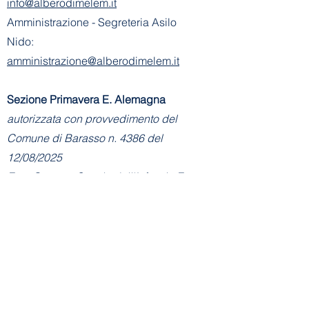
info@alberodimelem.it
Amministrazione - Segreteria Asilo
Nido:
amministrazione@alberodimelem.it
Sezione Primavera E. Alemagna
autorizzata con provvedimento del
Comune di Barasso n. 4386 del
12/08/2025
Ente Gestore: Scuola dell'Infanzia E.
Alemagna
Via Don Basilio Parietti, 6 (ingresso da
via Gervasini De Vincenti) - 21020
Barasso (VA)
Tel:
+39 328 7577505
E-mail Sezione