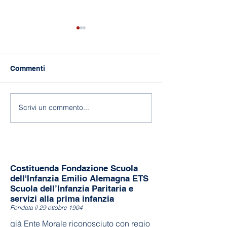
Commenti
118 anni di Asilo!
Fine a.s. 2025-
Scrivi un commento...
Costituenda Fondazione Scuola
dell'Infanzia Emilio Alemagna ETS
Scuola dell’Infanzia Paritaria e
servizi alla prima infanzia
Fondata il 29 ottobre 1904
già Ente Morale riconosciuto con regio