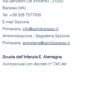
via Gervasini De Vincenti) - 21020
Barasso (VA)
Tel:
+39 328 7577505
E-mail Sezione
Primavera:
info@asilobarasso.it
Amministrazione
- Segreteria Sezione
Primavera:
segreteria@asilobarasso.it
​Scuola dell'Infanzia E. Alemagna
riconosciuta con decreto n° 745 del
21-01-2002
- Cod. Mecc. VA1A00500V
Ente Gestore: Scuola dell'Infanzia E.
Alemagna
Via Don Basilio Parietti, 8 - 21020
Barasso (VA)
Tel Scuola Infanzia:
+39 0332 730183